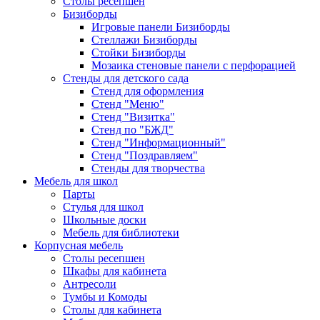
Столы ресепшен
Бизиборды
Игровые панели Бизиборды
Стеллажи Бизиборды
Стойки Бизиборды
Мозаика стеновые панели с перфорацией
Стенды для детского сада
Стенд для оформления
Стенд "Меню"
Стенд "Визитка"
Стенд по "БЖД"
Стенд "Информационный"
Стенд "Поздравляем"
Стенды для творчества
Мебель для школ
Парты
Стулья для школ
Школьные доски
Мебель для библиотеки
Корпусная мебель
Столы ресепшен
Шкафы для кабинета
Антресоли
Тумбы и Комоды
Столы для кабинета