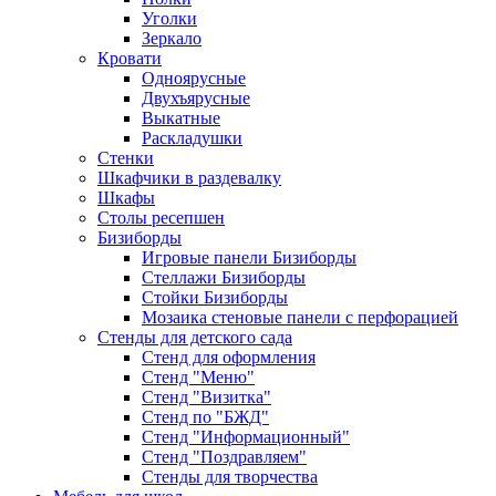
Уголки
Зеркало
Кровати
Одноярусные
Двухъярусные
Выкатные
Раскладушки
Стенки
Шкафчики в раздевалку
Шкафы
Столы ресепшен
Бизиборды
Игровые панели Бизиборды
Стеллажи Бизиборды
Стойки Бизиборды
Мозаика стеновые панели с перфорацией
Стенды для детского сада
Стенд для оформления
Стенд "Меню"
Стенд "Визитка"
Стенд по "БЖД"
Стенд "Информационный"
Стенд "Поздравляем"
Стенды для творчества