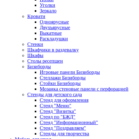
Уголки
Зеркало
Кровати
Одноярусные
Двухъярусные
Выкатные
Раскладушки
Стенки
Шкафчики в раздевалку
Шкафы
Столы ресепшен
Бизиборды
Игровые панели Бизиборды
Стеллажи Бизиборды
Стойки Бизиборды
Мозаика стеновые панели с перфорацией
Стенды для детского сада
Стенд для оформления
Стенд "Меню"
Стенд "Визитка"
Стенд по "БЖД"
Стенд "Информационный"
Стенд "Поздравляем"
Стенды для творчества