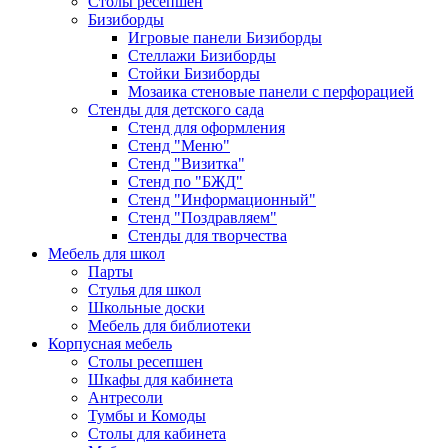
Столы ресепшен
Бизиборды
Игровые панели Бизиборды
Стеллажи Бизиборды
Стойки Бизиборды
Мозаика стеновые панели с перфорацией
Стенды для детского сада
Стенд для оформления
Стенд "Меню"
Стенд "Визитка"
Стенд по "БЖД"
Стенд "Информационный"
Стенд "Поздравляем"
Стенды для творчества
Мебель для школ
Парты
Стулья для школ
Школьные доски
Мебель для библиотеки
Корпусная мебель
Столы ресепшен
Шкафы для кабинета
Антресоли
Тумбы и Комоды
Столы для кабинета