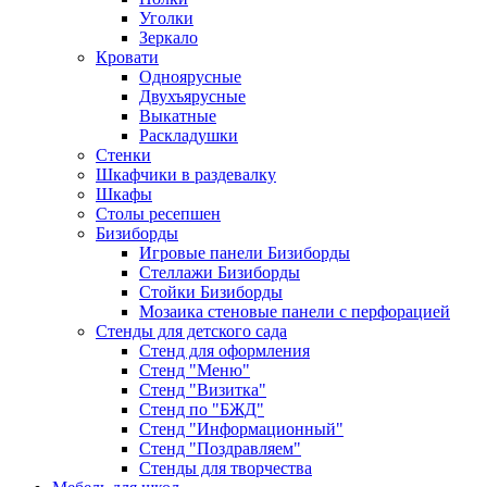
Уголки
Зеркало
Кровати
Одноярусные
Двухъярусные
Выкатные
Раскладушки
Стенки
Шкафчики в раздевалку
Шкафы
Столы ресепшен
Бизиборды
Игровые панели Бизиборды
Стеллажи Бизиборды
Стойки Бизиборды
Мозаика стеновые панели с перфорацией
Стенды для детского сада
Стенд для оформления
Стенд "Меню"
Стенд "Визитка"
Стенд по "БЖД"
Стенд "Информационный"
Стенд "Поздравляем"
Стенды для творчества