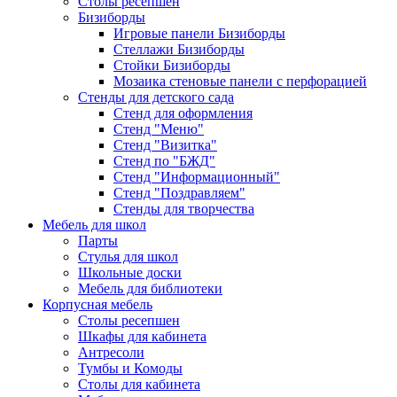
Столы ресепшен
Бизиборды
Игровые панели Бизиборды
Стеллажи Бизиборды
Стойки Бизиборды
Мозаика стеновые панели с перфорацией
Стенды для детского сада
Стенд для оформления
Стенд "Меню"
Стенд "Визитка"
Стенд по "БЖД"
Стенд "Информационный"
Стенд "Поздравляем"
Стенды для творчества
Мебель для школ
Парты
Стулья для школ
Школьные доски
Мебель для библиотеки
Корпусная мебель
Столы ресепшен
Шкафы для кабинета
Антресоли
Тумбы и Комоды
Столы для кабинета