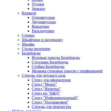
Уголки
Зеркало
Кровати
Одноярусные
Двухъярусные
Выкатные
Раскладушки
Стенки
Шкафчики в раздевалку
Шкафы
Столы ресепшен
Бизиборды
Игровые панели Бизиборды
Стеллажи Бизиборды
Стойки Бизиборды
Мозаика стеновые панели с перфорацией
Стенды для детского сада
Стенд для оформления
Стенд "Меню"
Стенд "Визитка"
Стенд по "БЖД"
Стенд "Информационный"
Стенд "Поздравляем"
Стенды для творчества