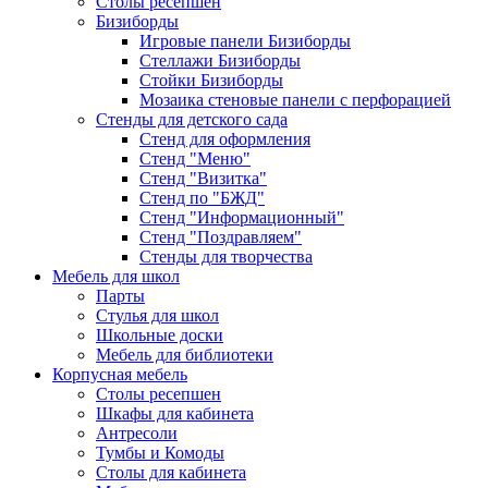
Столы ресепшен
Бизиборды
Игровые панели Бизиборды
Стеллажи Бизиборды
Стойки Бизиборды
Мозаика стеновые панели с перфорацией
Стенды для детского сада
Стенд для оформления
Стенд "Меню"
Стенд "Визитка"
Стенд по "БЖД"
Стенд "Информационный"
Стенд "Поздравляем"
Стенды для творчества
Мебель для школ
Парты
Стулья для школ
Школьные доски
Мебель для библиотеки
Корпусная мебель
Столы ресепшен
Шкафы для кабинета
Антресоли
Тумбы и Комоды
Столы для кабинета