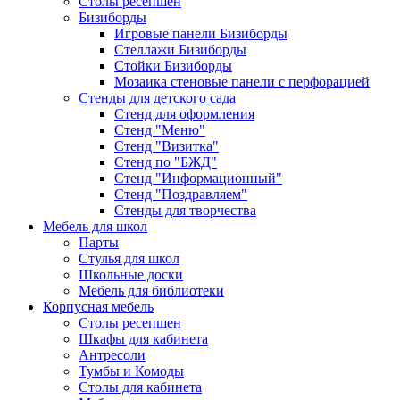
Столы ресепшен
Бизиборды
Игровые панели Бизиборды
Стеллажи Бизиборды
Стойки Бизиборды
Мозаика стеновые панели с перфорацией
Стенды для детского сада
Стенд для оформления
Стенд "Меню"
Стенд "Визитка"
Стенд по "БЖД"
Стенд "Информационный"
Стенд "Поздравляем"
Стенды для творчества
Мебель для школ
Парты
Стулья для школ
Школьные доски
Мебель для библиотеки
Корпусная мебель
Столы ресепшен
Шкафы для кабинета
Антресоли
Тумбы и Комоды
Столы для кабинета