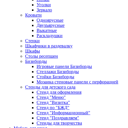
Уголки
Зеркало
Кровати
Одноярусные
Двухъярусные
Выкатные
Раскладушки
Стенки
Шкафчики в раздевалку
Шкафы
Столы ресепшен
Бизиборды
Игровые панели Бизиборды
Стеллажи Бизиборды
Стойки Бизиборды
Мозаика стеновые панели с перфорацией
Стенды для детского сада
Стенд для оформления
Стенд "Меню"
Стенд "Визитка"
Стенд по "БЖД"
Стенд "Информационный"
Стенд "Поздравляем"
Стенды для творчества