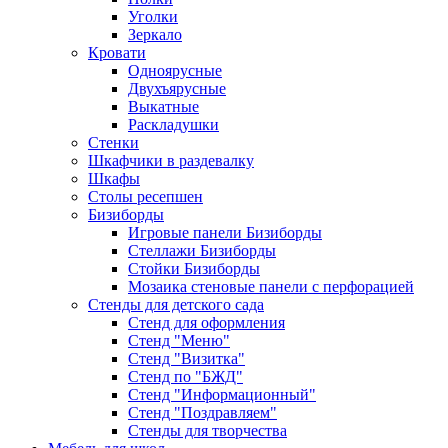
Уголки
Зеркало
Кровати
Одноярусные
Двухъярусные
Выкатные
Раскладушки
Стенки
Шкафчики в раздевалку
Шкафы
Столы ресепшен
Бизиборды
Игровые панели Бизиборды
Стеллажи Бизиборды
Стойки Бизиборды
Мозаика стеновые панели с перфорацией
Стенды для детского сада
Стенд для оформления
Стенд "Меню"
Стенд "Визитка"
Стенд по "БЖД"
Стенд "Информационный"
Стенд "Поздравляем"
Стенды для творчества