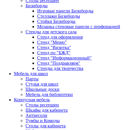
Столы ресепшен
Бизиборды
Игровые панели Бизиборды
Стеллажи Бизиборды
Стойки Бизиборды
Мозаика стеновые панели с перфорацией
Стенды для детского сада
Стенд для оформления
Стенд "Меню"
Стенд "Визитка"
Стенд по "БЖД"
Стенд "Информационный"
Стенд "Поздравляем"
Стенды для творчества
Мебель для школ
Парты
Стулья для школ
Школьные доски
Мебель для библиотеки
Корпусная мебель
Столы ресепшен
Шкафы для кабинета
Антресоли
Тумбы и Комоды
Столы для кабинета