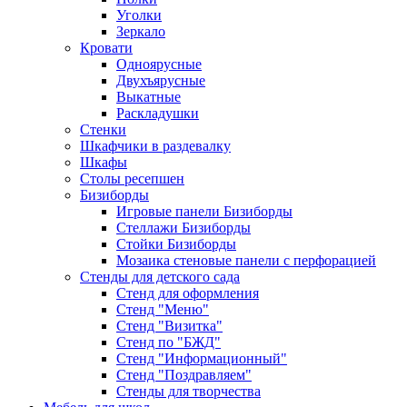
Уголки
Зеркало
Кровати
Одноярусные
Двухъярусные
Выкатные
Раскладушки
Стенки
Шкафчики в раздевалку
Шкафы
Столы ресепшен
Бизиборды
Игровые панели Бизиборды
Стеллажи Бизиборды
Стойки Бизиборды
Мозаика стеновые панели с перфорацией
Стенды для детского сада
Стенд для оформления
Стенд "Меню"
Стенд "Визитка"
Стенд по "БЖД"
Стенд "Информационный"
Стенд "Поздравляем"
Стенды для творчества