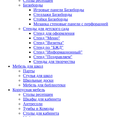
Столы ресепшен
Бизиборды
Игровые панели Бизиборды
Стеллажи Бизиборды
Стойки Бизиборды
Мозаика стеновые панели с перфорацией
Стенды для детского сада
Стенд для оформления
Стенд "Меню"
Стенд "Визитка"
Стенд по "БЖД"
Стенд "Информационный"
Стенд "Поздравляем"
Стенды для творчества
Мебель для школ
Парты
Стулья для школ
Школьные доски
Мебель для библиотеки
Корпусная мебель
Столы ресепшен
Шкафы для кабинета
Антресоли
Тумбы и Комоды
Столы для кабинета