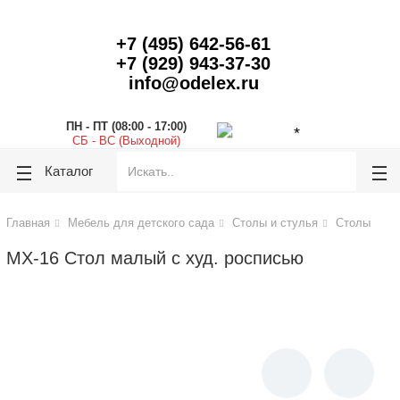
lose
lose
+7 (495) 642-56-61
+7 (929) 943-37-30
info@odelex.ru
ПН - ПТ (08:00 - 17:00)
СБ - ВС (Выходной)
Каталог
Главная
Мебель для детского сада
Столы и стулья
Столы
МХ-16 Стол малый с худ. росписью