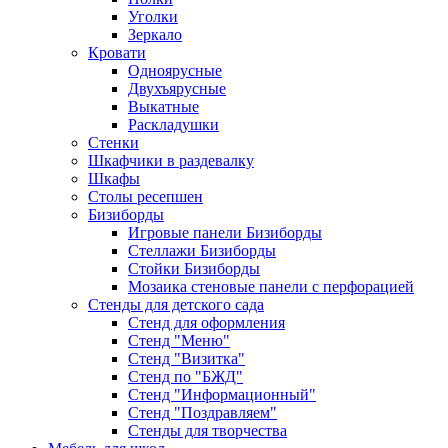
Уголки
Зеркало
Кровати
Одноярусные
Двухъярусные
Выкатные
Раскладушки
Стенки
Шкафчики в раздевалку
Шкафы
Столы ресепшен
Бизиборды
Игровые панели Бизиборды
Стеллажи Бизиборды
Стойки Бизиборды
Мозаика стеновые панели с перфорацией
Стенды для детского сада
Стенд для оформления
Стенд "Меню"
Стенд "Визитка"
Стенд по "БЖД"
Стенд "Информационный"
Стенд "Поздравляем"
Стенды для творчества