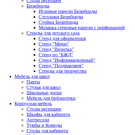
Столы ресепшен
Бизиборды
Игровые панели Бизиборды
Стеллажи Бизиборды
Стойки Бизиборды
Мозаика стеновые панели с перфорацией
Стенды для детского сада
Стенд для оформления
Стенд "Меню"
Стенд "Визитка"
Стенд по "БЖД"
Стенд "Информационный"
Стенд "Поздравляем"
Стенды для творчества
Мебель для школ
Парты
Стулья для школ
Школьные доски
Мебель для библиотеки
Корпусная мебель
Столы ресепшен
Шкафы для кабинета
Антресоли
Тумбы и Комоды
Столы для кабинета