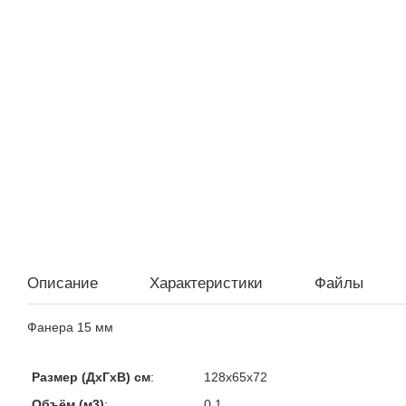
Описание
Характеристики
Файлы
Фанера 15 мм
Размер (ДхГхВ) см
:
128х65х72
Объём (м3)
:
0,1