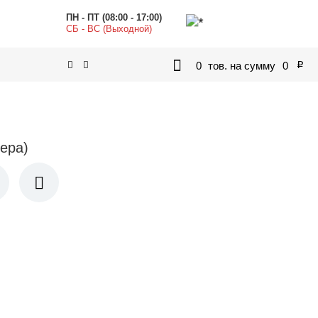
ПН - ПТ (08:00 - 17:00)
СБ - ВС (Выходной)
0
тов. на сумму
0
p
ера)