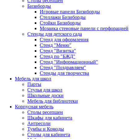
Столы ресепшен
Бизиборды
Игровые панели Бизиборды
Стеллажи Бизиборды
Стойки Бизиборды
Мозаика стеновые панели с перфорацией
Стенды для детского сада
Стенд для оформления
Стенд "Меню"
Стенд "Визитка"
Стенд по "БЖД"
Стенд "Информационный"
Стенд "Поздравляем"
Стенды для творчества
Мебель для школ
Парты
Стулья для школ
Школьные доски
Мебель для библиотеки
Корпусная мебель
Столы ресепшен
Шкафы для кабинета
Антресоли
Тумбы и Комоды
Столы для кабинета