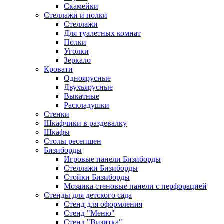
Скамейки
Стеллажи и полки
Стеллажи
Для туалетных комнат
Полки
Уголки
Зеркало
Кровати
Одноярусные
Двухъярусные
Выкатные
Раскладушки
Стенки
Шкафчики в раздевалку
Шкафы
Столы ресепшен
Бизиборды
Игровые панели Бизиборды
Стеллажи Бизиборды
Стойки Бизиборды
Мозаика стеновые панели с перфорацией
Стенды для детского сада
Стенд для оформления
Стенд "Меню"
Стенд "Визитка"