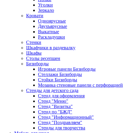
Уголки
Зеркало
Кровати
Одноярусные
Двухъярусные
Выкатные
Раскладушки
Стенки
Шкафчики в раздевалку
Шкафы
Столы ресепшен
Бизиборды
Игровые панели Бизиборды
Стеллажи Бизиборды
Стойки Бизиборды
Мозаика стеновые панели с перфорацией
Стенды для детского сада
Стенд для оформления
Стенд "Меню"
Стенд "Визитка"
Стенд по "БЖД"
Стенд "Информационный"
Стенд "Поздравляем"
Стенды для творчества