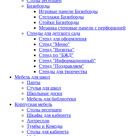
Столы ресепшен
Бизиборды
Игровые панели Бизиборды
Стеллажи Бизиборды
Стойки Бизиборды
Мозаика стеновые панели с перфорацией
Стенды для детского сада
Стенд для оформления
Стенд "Меню"
Стенд "Визитка"
Стенд по "БЖД"
Стенд "Информационный"
Стенд "Поздравляем"
Стенды для творчества
Мебель для школ
Парты
Стулья для школ
Школьные доски
Мебель для библиотеки
Корпусная мебель
Столы ресепшен
Шкафы для кабинета
Антресоли
Тумбы и Комоды
Столы для кабинета