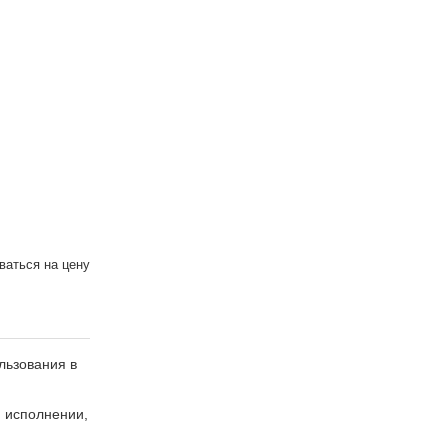
аться на цену
льзования в
 исполнении,