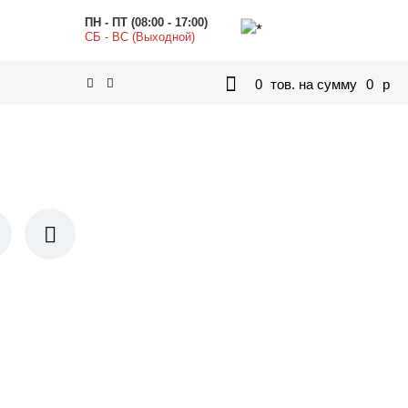
ПН - ПТ (08:00 - 17:00)
СБ - ВС (Выходной)
0
тов. на сумму
0
p