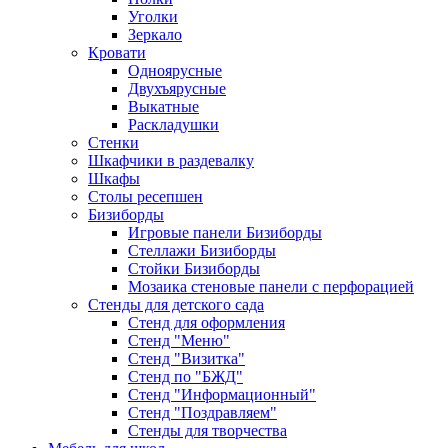
Уголки
Зеркало
Кровати
Одноярусные
Двухъярусные
Выкатные
Раскладушки
Стенки
Шкафчики в раздевалку
Шкафы
Столы ресепшен
Бизиборды
Игровые панели Бизиборды
Стеллажи Бизиборды
Стойки Бизиборды
Мозаика стеновые панели с перфорацией
Стенды для детского сада
Стенд для оформления
Стенд "Меню"
Стенд "Визитка"
Стенд по "БЖД"
Стенд "Информационный"
Стенд "Поздравляем"
Стенды для творчества