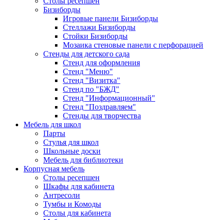
Столы ресепшен
Бизиборды
Игровые панели Бизиборды
Стеллажи Бизиборды
Стойки Бизиборды
Мозаика стеновые панели с перфорацией
Стенды для детского сада
Стенд для оформления
Стенд "Меню"
Стенд "Визитка"
Стенд по "БЖД"
Стенд "Информационный"
Стенд "Поздравляем"
Стенды для творчества
Мебель для школ
Парты
Стулья для школ
Школьные доски
Мебель для библиотеки
Корпусная мебель
Столы ресепшен
Шкафы для кабинета
Антресоли
Тумбы и Комоды
Столы для кабинета