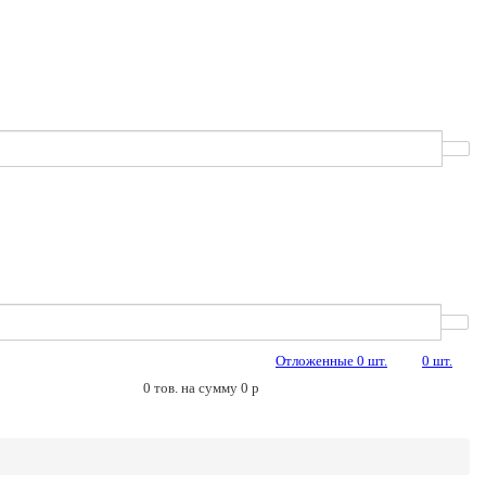
Отложенные
0
шт.
0
шт.
0
тов. на сумму
0
p