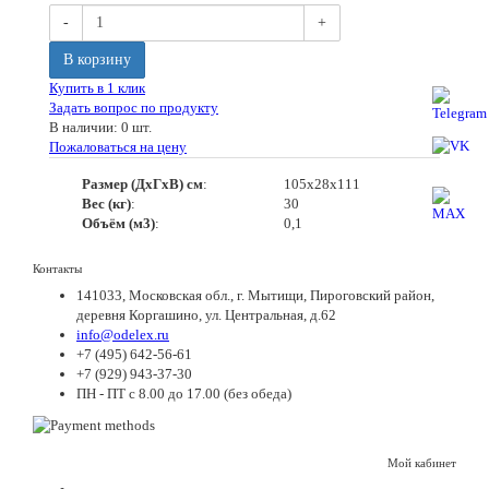
-
+
В корзину
Купить в 1 клик
Задать вопрос по продукту
В наличии: 0 шт.
Пожаловаться на цену
Размер (ДхГхВ) см
:
105х28х111
Вес (кг)
:
30
Объём (м3)
:
0,1
Контакты
141033, Московская обл., г. Мытищи, Пироговский район,
деревня Коргашино, ул. Центральная, д.62
info@odelex.ru
+7 (495) 642-56-61
+7 (929) 943-37-30
ПН - ПТ с 8.00 до 17.00 (без обеда)
Мой кабинет