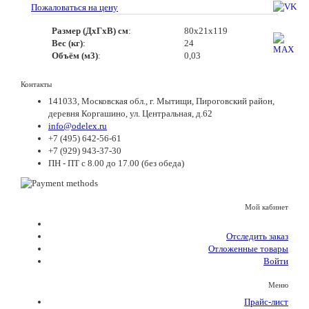
Пожаловаться на цену
Размер (ДхГхВ) см
:
80х21х119
Вес (кг)
:
24
Объём (м3)
:
0,03
Контакты
141033, Московская обл., г. Мытищи, Пироговский район,
деревня Коргашино, ул. Центральная, д.62
info@odelex.ru
+7 (495) 642-56-61
+7 (929) 943-37-30
ПН - ПТ с 8.00 до 17.00 (без обеда)
Мой кабинет
Отследить заказ
Отложенные товары
Войти
Меню
Прайс-лист