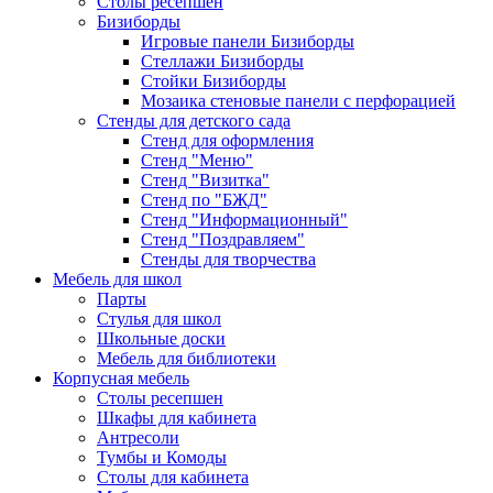
Столы ресепшен
Бизиборды
Игровые панели Бизиборды
Стеллажи Бизиборды
Стойки Бизиборды
Мозаика стеновые панели с перфорацией
Стенды для детского сада
Стенд для оформления
Стенд "Меню"
Стенд "Визитка"
Стенд по "БЖД"
Стенд "Информационный"
Стенд "Поздравляем"
Стенды для творчества
Мебель для школ
Парты
Стулья для школ
Школьные доски
Мебель для библиотеки
Корпусная мебель
Столы ресепшен
Шкафы для кабинета
Антресоли
Тумбы и Комоды
Столы для кабинета