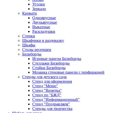
Уголки
Зеркало
Кровати
Одноярусные
Двухъярусные
Выкатные
Раскладушки
Стенки
Шкафчики в раздевалку
Шкафы
Столы ресепшен
Бизиборды
Игровые панели Бизиборды
Стеллажи Бизиборды
Стойки Бизиборды
Мозаика стеновые панели с перфорацией
Стенды для детского сада
Стенд для оформления
Стенд "Меню"
Стенд "Визитка"
Стенд по "БЖД"
Стенд "Информационный"
Стенд "Поздравляем"
Стенды для творчества