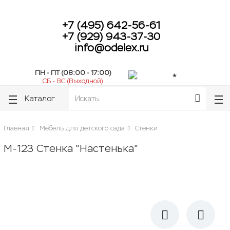
lose
lose
+7 (495) 642-56-61
+7 (929) 943-37-30
info@odelex.ru
ПН - ПТ (08:00 - 17:00)
СБ - ВС (Выходной)
Каталог
Главная
Мебель для детского сада
Стенки
М-123 Стенка "Настенька"