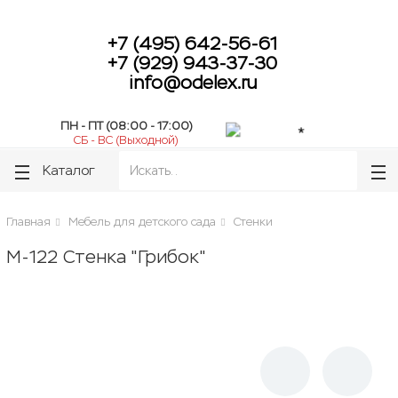
lose
lose
+7 (495) 642-56-61
+7 (929) 943-37-30
info@odelex.ru
ПН - ПТ (08:00 - 17:00)
СБ - ВС (Выходной)
Каталог
Главная
Мебель для детского сада
Стенки
М-122 Стенка "Грибок"