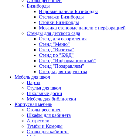
Столы ресепшен
Бизиборды
Игровые панели Бизиборды
Стеллажи Бизиборды
Стойки Бизиборды
Мозаика стеновые панели с перфорацией
Стенды для детского сада
Стенд для оформления
Стенд "Меню"
Стенд "Визитка"
Стенд по "БЖД"
Стенд "Информационный"
Стенд "Поздравляем"
Стенды для творчества
Мебель для школ
Парты
Стулья для школ
Школьные доски
Мебель для библиотеки
Корпусная мебель
Столы ресепшен
Шкафы для кабинета
Антресоли
Тумбы и Комоды
Столы для кабинета