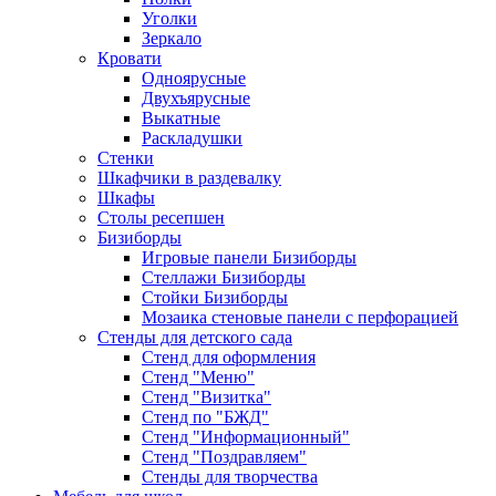
Уголки
Зеркало
Кровати
Одноярусные
Двухъярусные
Выкатные
Раскладушки
Стенки
Шкафчики в раздевалку
Шкафы
Столы ресепшен
Бизиборды
Игровые панели Бизиборды
Стеллажи Бизиборды
Стойки Бизиборды
Мозаика стеновые панели с перфорацией
Стенды для детского сада
Стенд для оформления
Стенд "Меню"
Стенд "Визитка"
Стенд по "БЖД"
Стенд "Информационный"
Стенд "Поздравляем"
Стенды для творчества