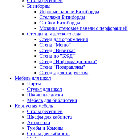
Столы ресепшен
Бизиборды
Игровые панели Бизиборды
Стеллажи Бизиборды
Стойки Бизиборды
Мозаика стеновые панели с перфорацией
Стенды для детского сада
Стенд для оформления
Стенд "Меню"
Стенд "Визитка"
Стенд по "БЖД"
Стенд "Информационный"
Стенд "Поздравляем"
Стенды для творчества
Мебель для школ
Парты
Стулья для школ
Школьные доски
Мебель для библиотеки
Корпусная мебель
Столы ресепшен
Шкафы для кабинета
Антресоли
Тумбы и Комоды
Столы для кабинета