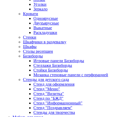
Уголки
Зеркало
Кровати
Одноярусные
Двухъярусные
Выкатные
Раскладушки
Стенки
Шкафчики в раздевалку
Шкафы
Столы ресепшен
Бизиборды
Игровые панели Бизиборды
Стеллажи Бизиборды
Стойки Бизиборды
Мозаика стеновые панели с перфорацией
Стенды для детского сада
Стенд для оформления
Стенд "Меню"
Стенд "Визитка"
Стенд по "БЖД"
Стенд "Информационный"
Стенд "Поздравляем"
Стенды для творчества