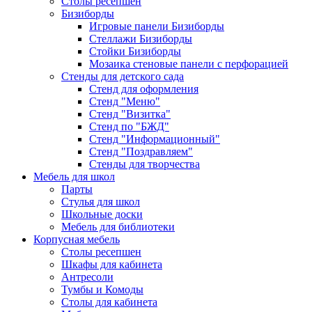
Столы ресепшен
Бизиборды
Игровые панели Бизиборды
Стеллажи Бизиборды
Стойки Бизиборды
Мозаика стеновые панели с перфорацией
Стенды для детского сада
Стенд для оформления
Стенд "Меню"
Стенд "Визитка"
Стенд по "БЖД"
Стенд "Информационный"
Стенд "Поздравляем"
Стенды для творчества
Мебель для школ
Парты
Стулья для школ
Школьные доски
Мебель для библиотеки
Корпусная мебель
Столы ресепшен
Шкафы для кабинета
Антресоли
Тумбы и Комоды
Столы для кабинета