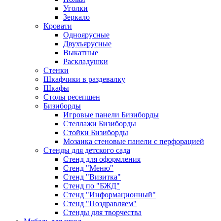
Уголки
Зеркало
Кровати
Одноярусные
Двухъярусные
Выкатные
Раскладушки
Стенки
Шкафчики в раздевалку
Шкафы
Столы ресепшен
Бизиборды
Игровые панели Бизиборды
Стеллажи Бизиборды
Стойки Бизиборды
Мозаика стеновые панели с перфорацией
Стенды для детского сада
Стенд для оформления
Стенд "Меню"
Стенд "Визитка"
Стенд по "БЖД"
Стенд "Информационный"
Стенд "Поздравляем"
Стенды для творчества