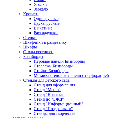
Уголки
Зеркало
Кровати
Одноярусные
Двухъярусные
Выкатные
Раскладушки
Стенки
Шкафчики в раздевалку
Шкафы
Столы ресепшен
Бизиборды
Игровые панели Бизиборды
Стеллажи Бизиборды
Стойки Бизиборды
Мозаика стеновые панели с перфорацией
Стенды для детского сада
Стенд для оформления
Стенд "Меню"
Стенд "Визитка"
Стенд по "БЖД"
Стенд "Информационный"
Стенд "Поздравляем"
Стенды для творчества