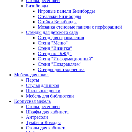
Столы ресепшен
Бизиборды
Игровые панели Бизиборды
Стеллажи Бизиборды
Стойки Бизиборды
Мозаика стеновые панели с перфорацией
Стенды для детского сада
Стенд для оформления
Стенд "Меню"
Стенд "Визитка"
Стенд по "БЖД"
Стенд "Информационный"
Стенд "Поздравляем"
Стенды для творчества
Мебель для школ
Парты
Стулья для школ
Школьные доски
Мебель для библиотеки
Корпусная мебель
Столы ресепшен
Шкафы для кабинета
Антресоли
Тумбы и Комоды
Столы для кабинета