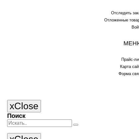
Отследить зак
Отложенные това
Вой
МЕН
Прайс-ли
Карта сай
Форма свя
x
Close
Поиск