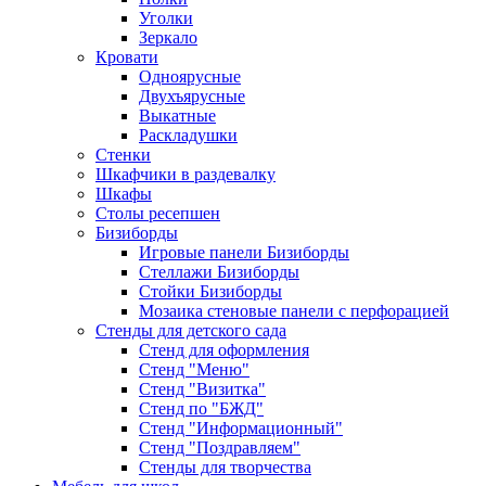
Уголки
Зеркало
Кровати
Одноярусные
Двухъярусные
Выкатные
Раскладушки
Стенки
Шкафчики в раздевалку
Шкафы
Столы ресепшен
Бизиборды
Игровые панели Бизиборды
Стеллажи Бизиборды
Стойки Бизиборды
Мозаика стеновые панели с перфорацией
Стенды для детского сада
Стенд для оформления
Стенд "Меню"
Стенд "Визитка"
Стенд по "БЖД"
Стенд "Информационный"
Стенд "Поздравляем"
Стенды для творчества