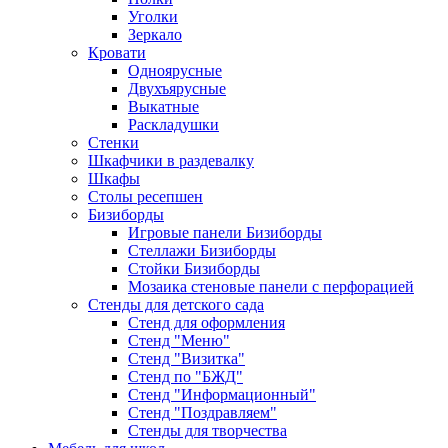
Уголки
Зеркало
Кровати
Одноярусные
Двухъярусные
Выкатные
Раскладушки
Стенки
Шкафчики в раздевалку
Шкафы
Столы ресепшен
Бизиборды
Игровые панели Бизиборды
Стеллажи Бизиборды
Стойки Бизиборды
Мозаика стеновые панели с перфорацией
Стенды для детского сада
Стенд для оформления
Стенд "Меню"
Стенд "Визитка"
Стенд по "БЖД"
Стенд "Информационный"
Стенд "Поздравляем"
Стенды для творчества