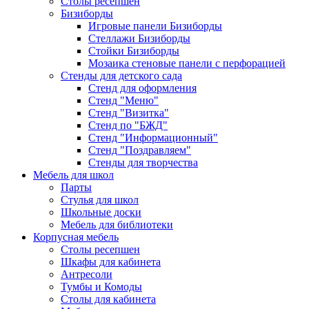
Столы ресепшен
Бизиборды
Игровые панели Бизиборды
Стеллажи Бизиборды
Стойки Бизиборды
Мозаика стеновые панели с перфорацией
Стенды для детского сада
Стенд для оформления
Стенд "Меню"
Стенд "Визитка"
Стенд по "БЖД"
Стенд "Информационный"
Стенд "Поздравляем"
Стенды для творчества
Мебель для школ
Парты
Стулья для школ
Школьные доски
Мебель для библиотеки
Корпусная мебель
Столы ресепшен
Шкафы для кабинета
Антресоли
Тумбы и Комоды
Столы для кабинета