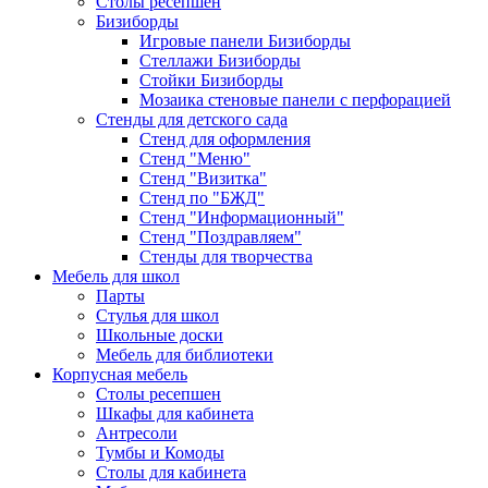
Столы ресепшен
Бизиборды
Игровые панели Бизиборды
Стеллажи Бизиборды
Стойки Бизиборды
Мозаика стеновые панели с перфорацией
Стенды для детского сада
Стенд для оформления
Стенд "Меню"
Стенд "Визитка"
Стенд по "БЖД"
Стенд "Информационный"
Стенд "Поздравляем"
Стенды для творчества
Мебель для школ
Парты
Стулья для школ
Школьные доски
Мебель для библиотеки
Корпусная мебель
Столы ресепшен
Шкафы для кабинета
Антресоли
Тумбы и Комоды
Столы для кабинета