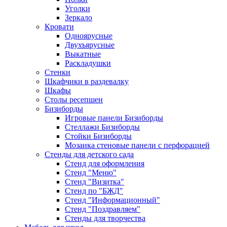
Уголки
Зеркало
Кровати
Одноярусные
Двухъярусные
Выкатные
Раскладушки
Стенки
Шкафчики в раздевалку
Шкафы
Столы ресепшен
Бизиборды
Игровые панели Бизиборды
Стеллажи Бизиборды
Стойки Бизиборды
Мозаика стеновые панели с перфорацией
Стенды для детского сада
Стенд для оформления
Стенд "Меню"
Стенд "Визитка"
Стенд по "БЖД"
Стенд "Информационный"
Стенд "Поздравляем"
Стенды для творчества