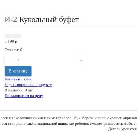
И-2 Кукольный буфет
5 199
p
Отзывы: 0
-
+
В корзину
Купить в 1 клик
Задать вопрос по продукту
В наличии: 0 шт.
Пожаловаться на цену
лен из экологически чистых материалов - бук, берёза и липа, окрашен акрило
еся створки, а также выдвижной ящик, где ребенок сможет разместить любые
али крепятся друг к др