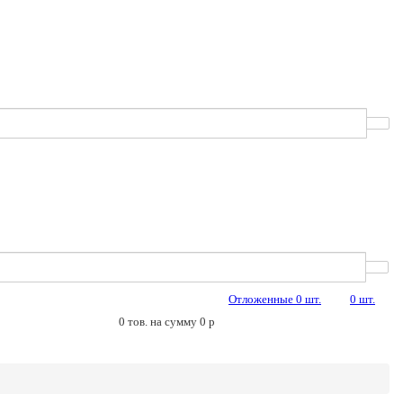
Отложенные
0
шт.
0
шт.
0
тов. на сумму
0
p