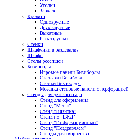
Уголки
Зеркало
Кровати
Одноярусные
Двухъярусные
Выкатные
Раскладушки
Стенки
Шкафчики в раздевалку
Шкафы
Столы ресепшен
Бизиборды
Игровые панели Бизиборды
Стеллажи Бизиборды
Стойки Бизиборды
Мозаика стеновые панели с перфорацией
Стенды для детского сада
Стенд для оформления
Стенд "Меню"
Стенд "Визитка"
Стенд по "БЖД"
Стенд "Информационный"
Стенд "Поздравляем"
Стенды для творчества