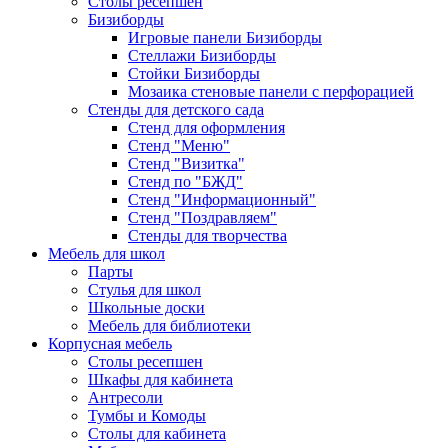
Столы ресепшен
Бизиборды
Игровые панели Бизиборды
Стеллажи Бизиборды
Стойки Бизиборды
Мозаика стеновые панели с перфорацией
Стенды для детского сада
Стенд для оформления
Стенд "Меню"
Стенд "Визитка"
Стенд по "БЖД"
Стенд "Информационный"
Стенд "Поздравляем"
Стенды для творчества
Мебель для школ
Парты
Стулья для школ
Школьные доски
Мебель для библиотеки
Корпусная мебель
Столы ресепшен
Шкафы для кабинета
Антресоли
Тумбы и Комоды
Столы для кабинета