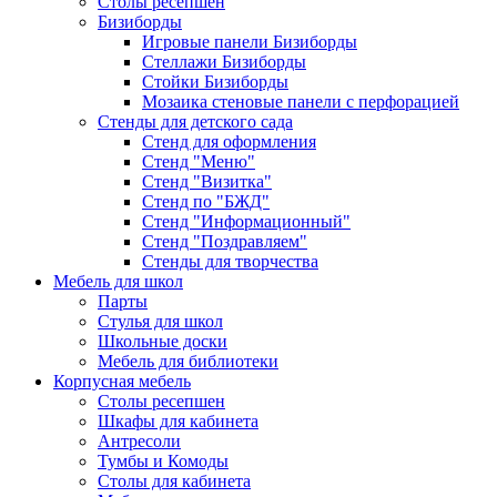
Столы ресепшен
Бизиборды
Игровые панели Бизиборды
Стеллажи Бизиборды
Стойки Бизиборды
Мозаика стеновые панели с перфорацией
Стенды для детского сада
Стенд для оформления
Стенд "Меню"
Стенд "Визитка"
Стенд по "БЖД"
Стенд "Информационный"
Стенд "Поздравляем"
Стенды для творчества
Мебель для школ
Парты
Стулья для школ
Школьные доски
Мебель для библиотеки
Корпусная мебель
Столы ресепшен
Шкафы для кабинета
Антресоли
Тумбы и Комоды
Столы для кабинета