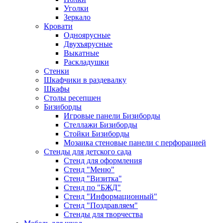
Уголки
Зеркало
Кровати
Одноярусные
Двухъярусные
Выкатные
Раскладушки
Стенки
Шкафчики в раздевалку
Шкафы
Столы ресепшен
Бизиборды
Игровые панели Бизиборды
Стеллажи Бизиборды
Стойки Бизиборды
Мозаика стеновые панели с перфорацией
Стенды для детского сада
Стенд для оформления
Стенд "Меню"
Стенд "Визитка"
Стенд по "БЖД"
Стенд "Информационный"
Стенд "Поздравляем"
Стенды для творчества