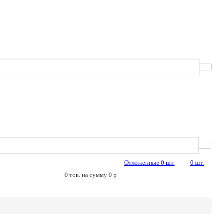
Отложенные
0
шт.
0
шт.
0
тов. на сумму
0
p