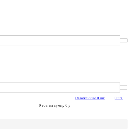
Отложенные
0
шт.
0
шт.
0
тов. на сумму
0
p