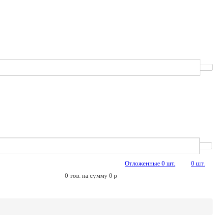
Отложенные
0
шт.
0
шт.
0
тов. на сумму
0
p