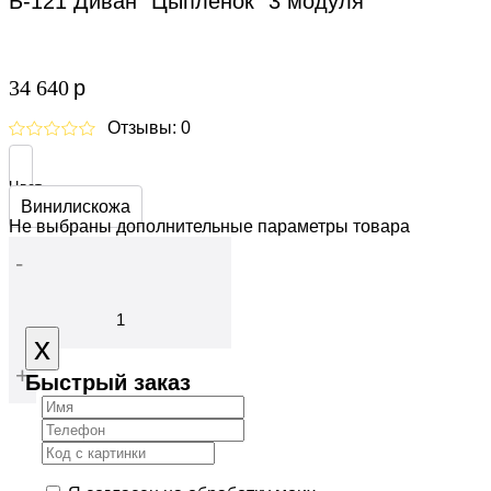
Б-121 Диван "Цыплёнок" 3 модуля
34 640
p
Отзывы: 0
Цвет
Винилискожа
Не выбраны дополнительные параметры товара
-
Close
x
+
Быстрый заказ