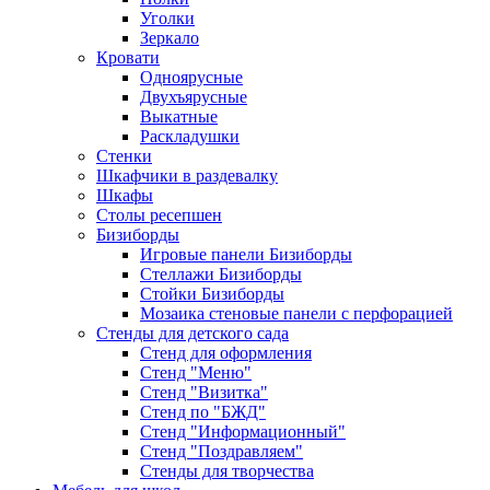
Уголки
Зеркало
Кровати
Одноярусные
Двухъярусные
Выкатные
Раскладушки
Стенки
Шкафчики в раздевалку
Шкафы
Столы ресепшен
Бизиборды
Игровые панели Бизиборды
Стеллажи Бизиборды
Стойки Бизиборды
Мозаика стеновые панели с перфорацией
Стенды для детского сада
Стенд для оформления
Стенд "Меню"
Стенд "Визитка"
Стенд по "БЖД"
Стенд "Информационный"
Стенд "Поздравляем"
Стенды для творчества