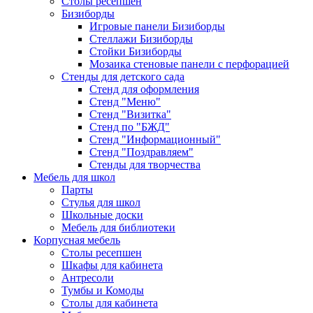
Столы ресепшен
Бизиборды
Игровые панели Бизиборды
Стеллажи Бизиборды
Стойки Бизиборды
Мозаика стеновые панели с перфорацией
Стенды для детского сада
Стенд для оформления
Стенд "Меню"
Стенд "Визитка"
Стенд по "БЖД"
Стенд "Информационный"
Стенд "Поздравляем"
Стенды для творчества
Мебель для школ
Парты
Стулья для школ
Школьные доски
Мебель для библиотеки
Корпусная мебель
Столы ресепшен
Шкафы для кабинета
Антресоли
Тумбы и Комоды
Столы для кабинета